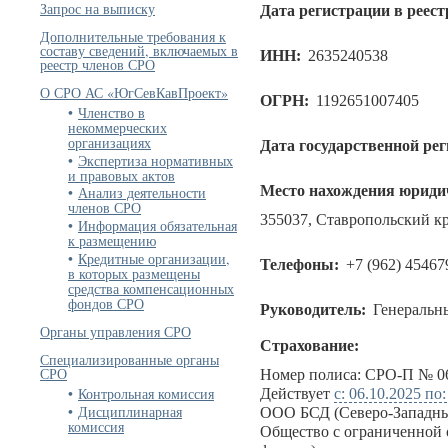
Запрос на выписку
Дата регистрации в реест
Дополнительные требования к
составу сведений, включаемых в
ИНН:
2635240538
реестр членов СРО
О СРО АС «ЮгСевКавПроект»
ОГРН:
1192651007405
Членство в
некоммерческих
организациях
Дата государственной ре
Экспертиза нормативных
и правовых актов
Место нахождения юридич
Анализ деятельности
членов СРО
355037, Ставропольский кра
Информация обязательная
к размещению
Кредитные организации,
Телефоны:
+7 (962) 45467
в которых размещены
средства компенсационных
фондов СРО
Руководитель:
Генеральн
Органы управления СРО
Страхование:
Специализированные органы
СРО
Номер полиса: СРО-П № 06
Контрольная комиссия
Действует
с: 06.10.2025 по
Дисциплинарная
ООО БСД (Северо-Западны
комиссия
Общество с ограниченной 