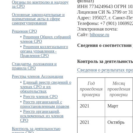
филиал)
Органы по контролю и надзору
за СРО
ИНН 7734249643 ОГРН 10
Лицензия СИ № 3799 от 31
Основные законодательные и
Адрес: 195027, г. Санкт-Пет
нормативные акты в сфере
саморегулирования
Телефоны: +7 (901) 1069922
Электронная почта:
Решения СРО
Сайт:
bihouse.ru
Решения Общих собраний
членов СРО
Сведения о соответствии
Решения коллегиального
органа управления -
Правления СРО
Контроль за деятельност
Стандарты, положения и
правила СРО
Сведения о результатах п
Реестры членов Ассоциации
Единый реестр сведений о
Год
Месяц
членах СРО и их
проведения
проведения
обязательствах
проверки
проверки
Реестр членов СРО
Реестр организаций с
приостановленным правом
2021
Март
Реестр организаций,
исключенных из членов
СРО
2021
Октябрь
Контроль за деятельностью
членов СРО