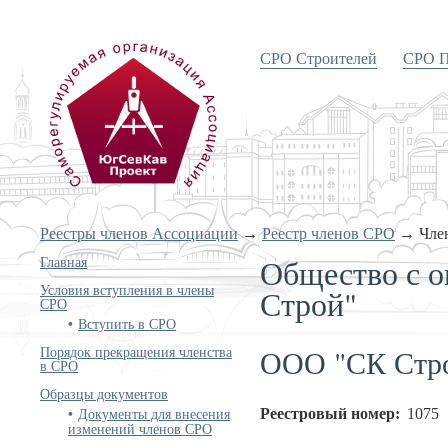
СРО Строителей
СРО П
«Объединение проектировщиков
Южного и Северо-Кавказского
округов»
Реестры членов Ассоциации
→
Реестр членов СРО
→
Чле
Общество с о
Главная
Условия вступления в члены
Строй"
СРО
Вступить в СРО
ООО "СК Стр
Порядок прекращения членства
в СРО
Образцы документов
Документы для внесения
Реестровый номер:
1075
изменений членов СРО