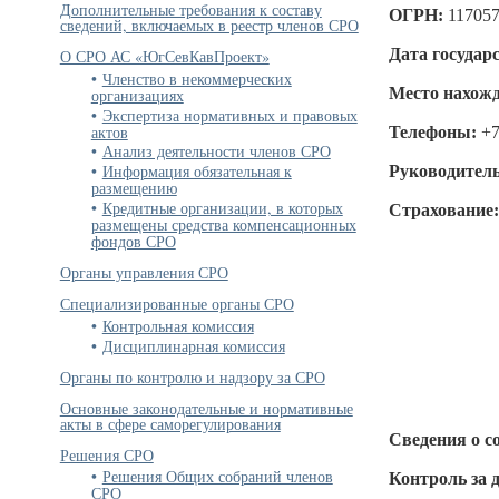
Дополнительные требования к составу
ОГРН:
11705
сведений, включаемых в реестр членов СРО
Дата государ
О СРО АС «ЮгСевКавПроект»
Членство в некоммерческих
Место нахожд
организациях
Экспертиза нормативных и правовых
актов
Телефоны:
+7
Анализ деятельности членов СРО
Информация обязательная к
Руководитель
размещению
Кредитные организации, в которых
Страхование
размещены средства компенсационных
фондов СРО
Органы управления СРО
Специализированные органы СРО
Контрольная комиссия
Дисциплинарная комиссия
Органы по контролю и надзору за СРО
Основные законодательные и нормативные
акты в сфере саморегулирования
Сведения о с
Решения СРО
Решения Общих собраний членов
Контроль за 
СРО