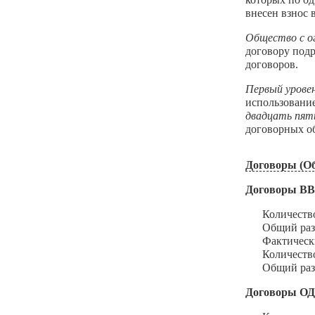
внесен взнос
Общество с о
договору под
договоров.
Первый урове
использовани
двадцать пят
договорных об
Договоры (Об
Договоры В
Количество з
Общий размер
Фактический 
Количество и
Общий размер
Договоры О