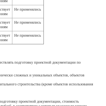
аниям
ствует
Не применялись
аниям
ствует
Не применялись
аниям
ствует
Не применялись
аниям
ествлять подготовку проектной документации по
хнически сложных и уникальных объектов, объектов
тального строительства (кроме объектов использования
 подготовку проектной документации, стоимость
 рублей
, в соответствии с которым указанным членом