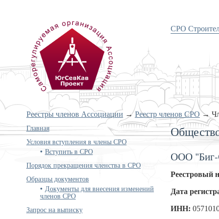
СРО Строите
«Объединение проектировщиков
Южного и Северо-Кавказского
округов»
Реестры членов Ассоциации
→
Реестр членов СРО
→
Ч
Главная
Общество
Условия вступления в члены СРО
Вступить в СРО
ООО "Биг-
Порядок прекращения членства в СРО
Реестровый 
Образцы документов
Документы для внесения изменений
Дата регистр
членов СРО
ИНН:
057101
Запрос на выписку