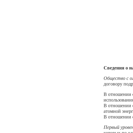
Сведения о н
Общество с о
договору подр
В отношении о
использования
В отношении о
атомной энерг
В отношении о
Первый урове
которых по о