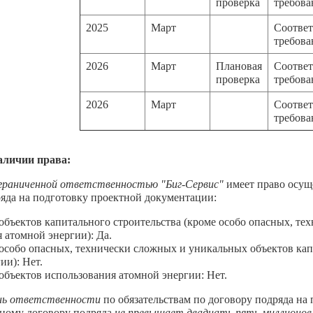
проверка
требов
2025
Март
Соответ
требов
2026
Март
Плановая
Соответ
проверка
требов
2026
Март
Соответ
требов
аличии права:
граниченной ответственностью "Биг-Сервис"
имеет право осущ
яда на подготовку проектной документации:
бъектов капитального строительства (кроме особо опасных, те
 атомной энергии): Да.
собо опасных, технически сложных и уникальных объектов капи
ии): Нет.
бъектов использования атомной энергии: Нет.
нь ответственности
по обязательствам по договору подряда на
дному договору подряда
не превышает двадцать пять миллионов