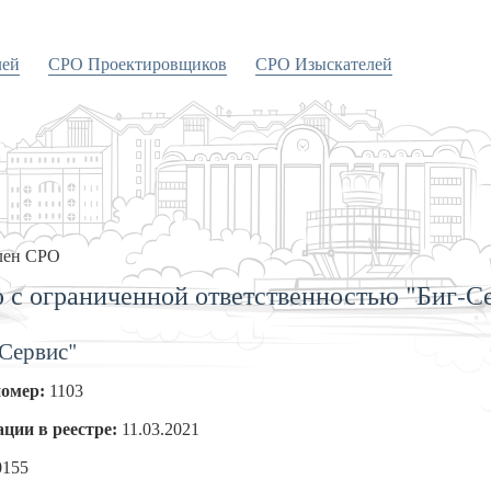
лей
СРО Проектировщиков
СРО Изыскателей
лен СРО
 с ограниченной ответственностью "Биг-С
Сервис"
номер:
1103
ации в реестре:
11.03.2021
0155