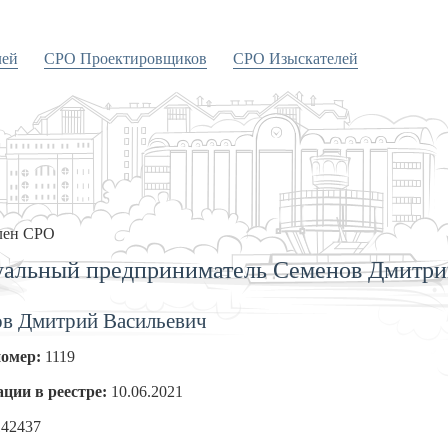
лей
СРО Проектировщиков
СРО Изыскателей
лен СРО
альный предприниматель Семенов Дмитри
в Дмитрий Васильевич
номер:
1119
ации в реестре:
10.06.2021
142437