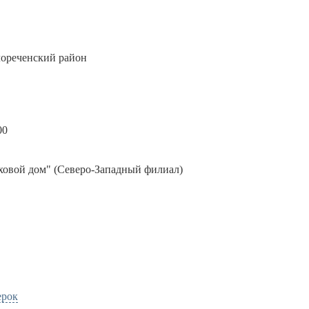
лореченский район
00
ховой дом" (Северо-Западный филиал)
ерок