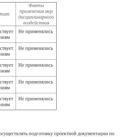
Факты
применения мер
ьтат
дисциплинарного
воздействия
ствует
Не применялись
аниям
ствует
Не применялись
аниям
ствует
Не применялись
аниям
ствует
Не применялись
аниям
ствует
Не применялись
аниям
осуществлять подготовку проектной документации по