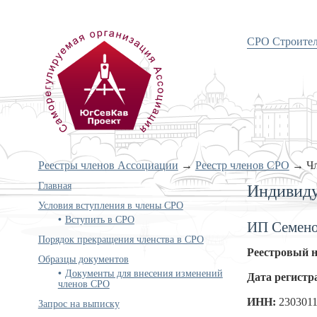
СРО Строите
«Объединение проектировщиков
Южного и Северо-Кавказского
округов»
Реестры членов Ассоциации
→
Реестр членов СРО
→
Ч
Главная
Индивиду
Условия вступления в члены СРО
Вступить в СРО
ИП Семено
Порядок прекращения членства в СРО
Реестровый 
Образцы документов
Документы для внесения изменений
Дата регистр
членов СРО
ИНН:
230301
Запрос на выписку