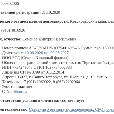
7500302006
ственной регистрации:
21.10.2020
еского осуществления деятельности:
Краснодарский край, Бе
 (918) 4816920
, отчество:
Семенов Дмитрий Васильевич
:
Номер полиса: АС-СРО-П № 0375/061/25-26 Сумма, руб: 15000
Действует
с: 10.06.2026 по: 09.06.2027
ООО БСД (Северо-Западный филиал)
Общество с ограниченной ответственностью "Британский стра
ИНН 7734249643 ОГРН 1027734002383
Лицензия СИ № 3799 от 31.12.2014
Адрес: 195027, г. Санкт-Петербург, ул. Якорная, д. 15, лит. А
Телефоны: +7 (901) 1069922, 8 (863) 2192964
Электронная почта:
Сайт:
bihouse.ru
оответствии условиям членства:
соответствует
деятельностью:
Сведения о результатах проведенных СРО пров