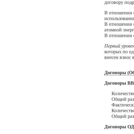
договору подр
В отношении о
использования
В отношении о
атомной энерг
В отношении о
Первый урове
которых по о
внесен взнос
Договоры (Об
Договоры В
Количество з
Общий размер
Фактический 
Количество и
Общий размер
Договоры О