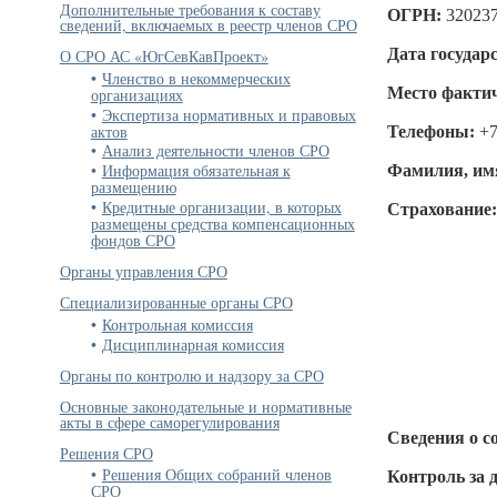
Дополнительные требования к составу
ОГРН:
32023
сведений, включаемых в реестр членов СРО
Дата государ
О СРО АС «ЮгСевКавПроект»
Членство в некоммерческих
Место фактич
организациях
Экспертиза нормативных и правовых
актов
Телефоны:
+7
Анализ деятельности членов СРО
Информация обязательная к
Фамилия, имя
размещению
Кредитные организации, в которых
Страхование
размещены средства компенсационных
фондов СРО
Органы управления СРО
Специализированные органы СРО
Контрольная комиссия
Дисциплинарная комиссия
Органы по контролю и надзору за СРО
Основные законодательные и нормативные
акты в сфере саморегулирования
Сведения о с
Решения СРО
Решения Общих собраний членов
Контроль за 
СРО