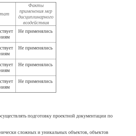
Факты
применения мер
ьтат
дисциплинарного
воздействия
ствует
Не применялись
аниям
ствует
Не применялись
аниям
ствует
Не применялись
аниям
ствует
Не применялись
аниям
осуществлять подготовку проектной документации по
хнически сложных и уникальных объектов, объектов