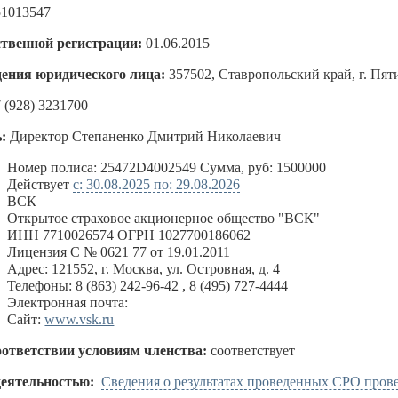
51013547
ственной регистрации:
01.06.2015
ения юридического лица:
357502, Ставропольский край, г. Пяти
 (928) 3231700
:
Директор Степаненко Дмитрий Николаевич
:
Номер полиса: 25472D4002549 Сумма, руб: 1500000
Действует
с: 30.08.2025 по: 29.08.2026
ВСК
Открытое страховое акционерное общество "ВСК"
ИНН 7710026574 ОГРН 1027700186062
Лицензия С № 0621 77 от 19.01.2011
Адрес: 121552, г. Москва, ул. Островная, д. 4
Телефоны: 8 (863) 242-96-42 , 8 (495) 727-4444
Электронная почта:
Сайт:
www.vsk.ru
оответствии условиям членства:
соответствует
деятельностью:
Сведения о результатах проведенных СРО пров