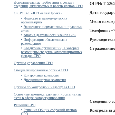
Дополнительные требования к составу
ОГРН:
11526
сведений, включаемых в реестр членов СРО
Дата государ
О СРО АС «ЮгСевКавПроект»
Членство в некоммерческих
Место нахожд
организациях
Экспертиза нормативных и правовых
актов
Телефоны:
+7
Анализ деятельности членов СРО
Информация обязательная к
Руководитель
размещению
Кредитные организации, в которых
Страхование
размещены средства компенсационных
фондов СРО
Органы управления СРО
Специализированные органы СРО
Контрольная комиссия
Дисциплинарная комиссия
Органы по контролю и надзору за СРО
Основные законодательные и нормативные
акты в сфере саморегулирования
Сведения о с
Решения СРО
Решения Общих собраний членов
Контроль за 
СРО