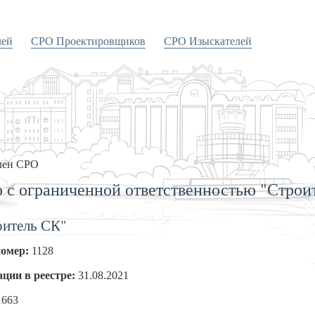
лей
СРО Проектировщиков
СРО Изыскателей
лен СРО
 с ограниченной ответственностью "Строи
итель СК"
номер:
1128
ации в реестре:
31.08.2021
1663