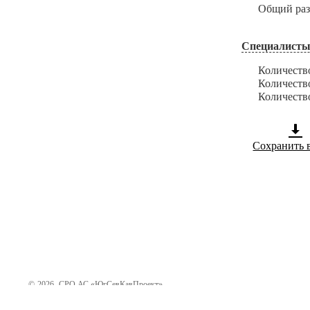
Общий размер
Специалисты
Количество с
Количество с
Количество с
Сохранить 
©
2026
СРО АС «ЮгСевКавПроект»