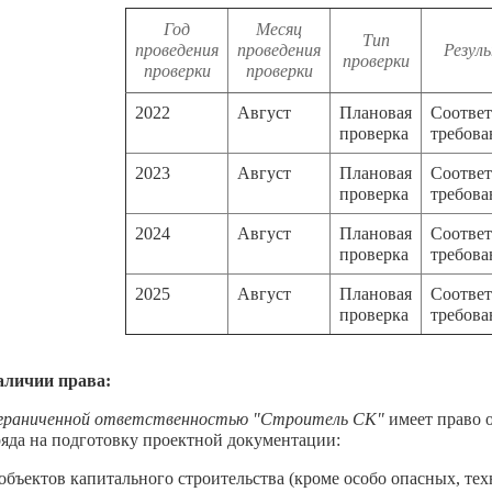
Год
Месяц
Тип
проведения
проведения
Резул
проверки
проверки
проверки
2022
Август
Плановая
Соответ
проверка
требов
2023
Август
Плановая
Соответ
проверка
требов
2024
Август
Плановая
Соответ
проверка
требов
2025
Август
Плановая
Соответ
проверка
требов
аличии права:
граниченной ответственностью "Строитель СК"
имеет право 
яда на подготовку проектной документации:
бъектов капитального строительства (кроме особо опасных, те