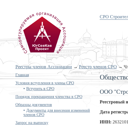
СРО Строите
«Объединение проектировщиков
Южного и Северо-Кавказского
округов»
Реестры членов Ассоциации
→
Реестр членов СРО
→
Ч
Главная
Общество
Условия вступления в члены СРО
Вступить в СРО
ООО "Стро
Порядок прекращения членства в СРО
Реестровый 
Образцы документов
Документы для внесения изменений
Дата регистр
членов СРО
ИНН:
263210
Запрос на выписку