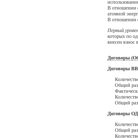
использования
В отношении о
атомной энерг
В отношении о
Первый урове
которых по о
внесен взнос
Договоры (Об
Договоры В
Количество з
Общий размер
Фактический 
Количество и
Общий размер
Договоры О
Количество з
Общий размер
Количество и