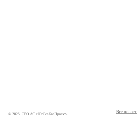
Все новост
©
2026
СРО АС «ЮгСевКавПроект»