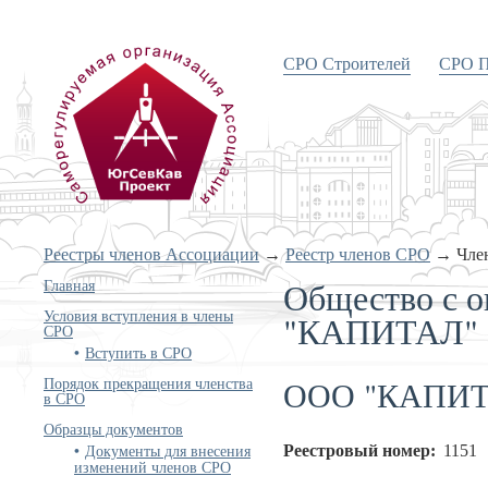
СРО Строителей
СРО П
«Объединение проектировщиков
Южного и Северо-Кавказского
округов»
Реестры членов Ассоциации
→
Реестр членов СРО
→
Чле
Общество с о
Главная
Условия вступления в члены
"КАПИТАЛ"
СРО
Вступить в СРО
ООО "КАПИТ
Порядок прекращения членства
в СРО
Образцы документов
Документы для внесения
Реестровый номер:
1151
изменений членов СРО