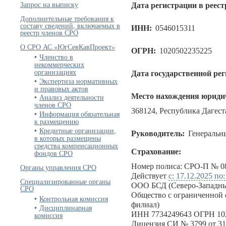
Запрос на выписку
Дата регистрации в реест
Дополнительные требования к
составу сведений, включаемых в
ИНН:
0546015311
реестр членов СРО
О СРО АС «ЮгСевКавПроект»
ОГРН:
1020502235225
Членство в
некоммерческих
организациях
Дата государственной ре
Экспертиза нормативных
и правовых актов
Место нахождения юридич
Анализ деятельности
членов СРО
368124, Республика Дагестан
Информация обязательная
к размещению
Кредитные организации,
Руководитель:
Генеральн
в которых размещены
средства компенсационных
Страхование:
фондов СРО
Номер полиса: СРО-П № 08
Органы управления СРО
Действует
с: 17.12.2025 по
Специализированные органы
ООО БСД (Северо-Западны
СРО
Общество с ограниченной 
Контрольная комиссия
филиал)
Дисциплинарная
ИНН 7734249643 ОГРН 10
комиссия
Лицензия СИ № 3799 от 31