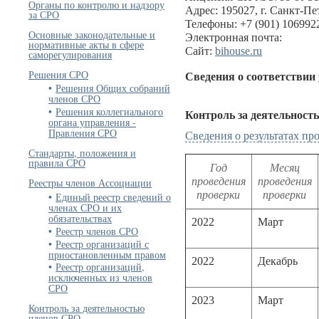
Органы по контролю и надзору
Адрес: 195027, г. Санкт-Пет
за СРО
Телефоны: +7 (901) 1069922
Основные законодательные и
Электронная почта:
нормативные акты в сфере
Сайт:
bihouse.ru
саморегулирования
Решения СРО
Сведения о соответствии
Решения Общих собраний
членов СРО
Решения коллегиального
Контроль за деятельност
органа управления -
Правления СРО
Сведения о результатах п
Стандарты, положения и
правила СРО
Год
Месяц
проведения
проведения
Реестры членов Ассоциации
проверки
проверки
Единый реестр сведений о
членах СРО и их
обязательствах
2022
Март
Реестр членов СРО
Реестр организаций с
приостановленным правом
2022
Декабрь
Реестр организаций,
исключенных из членов
СРО
2023
Март
Контроль за деятельностью
членов СРО